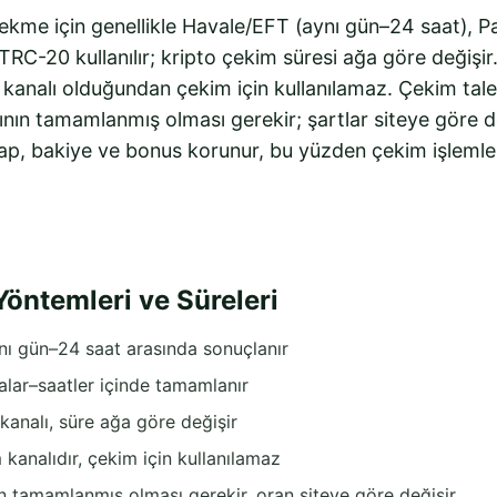
me için genellikle Havale/EFT (aynı gün–24 saat), P
RC-20 kullanılır; kripto çekim süresi ağa göre değişir
kanalı olduğundan çekim için kullanılamaz. Çekim tale
nın tamamlanmış olması gerekir; şartlar siteye göre de
sap, bakiye ve bonus korunur, bu yüzden çekim işlemle
ntemleri ve Süreleri
ynı gün–24 saat arasında sonuçlanır
alar–saatler içinde tamamlanır
kanalı, süre ağa göre değişir
kanalıdır, çekim için kullanılamaz
 tamamlanmış olması gerekir, oran siteye göre değişir