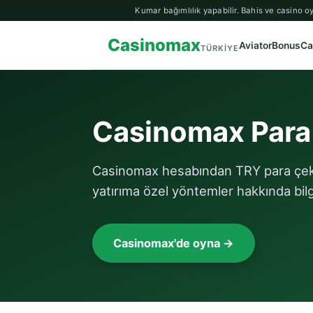
Kumar bağımlılık yapabilir. Bahis ve casino o
Casinomax
Aviator
Bonus
Ca
TÜRKIYE
Casinomax Par
Casinomax hesabından TRY para çekm
yatırıma özel yöntemler hakkında bilg
Casinomax'de oyna →