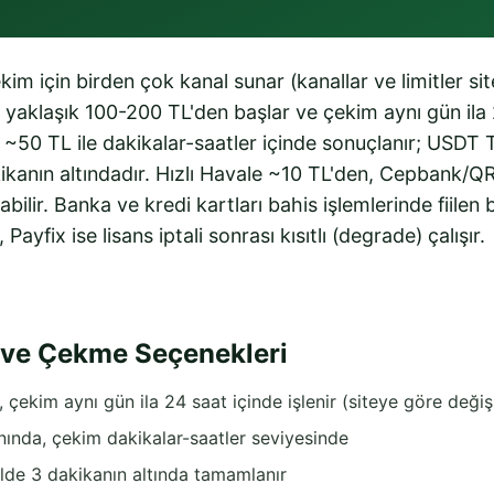
im için birden çok kanal sunar (kanallar ve limitler si
yaklaşık 100-200 TL'den başlar ve çekim aynı gün ila
 ~50 TL ile dakikalar-saatler içinde sonuçlanır; USDT
ikanın altındadır. Hızlı Havale ~10 TL'den, Cepbank/QR
bilir. Banka ve kredi kartları bahis işlemlerinde fiilen 
yfix ise lisans iptali sonrası kısıtlı (degrade) çalışır.
 ve Çekme Seçenekleri
kim aynı gün ila 24 saat içinde işlenir (siteye göre değişi
ında, çekim dakikalar-saatler seviyesinde
de 3 dakikanın altında tamamlanır