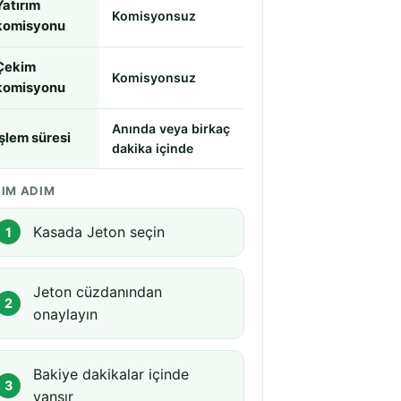
Yatırım
Komisyonsuz
komisyonu
Çekim
Komisyonsuz
komisyonu
Anında veya birkaç
İşlem süresi
dakika içinde
IM ADIM
Kasada Jeton seçin
Jeton cüzdanından
onaylayın
Bakiye dakikalar içinde
yansır