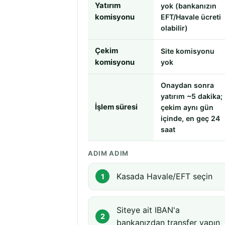
Yatırım
yok (bankanızın
komisyonu
EFT/Havale ücreti
olabilir)
Çekim
Site komisyonu
komisyonu
yok
Onaydan sonra
yatırım ~5 dakika;
İşlem süresi
çekim aynı gün
içinde, en geç 24
saat
ADIM ADIM
Kasada Havale/EFT seçin
Siteye ait IBAN'a
bankanızdan transfer yapın