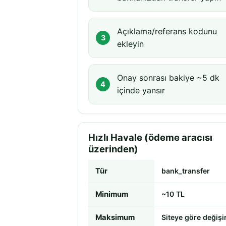
Açıklama/referans kodunu
ekleyin
Onay sonrası bakiye ~5 dk
içinde yansır
Hızlı Havale (ödeme aracısı
üzerinden)
Tür
bank_transfer
Minimum
~10 TL
Maksimum
Siteye göre değişi