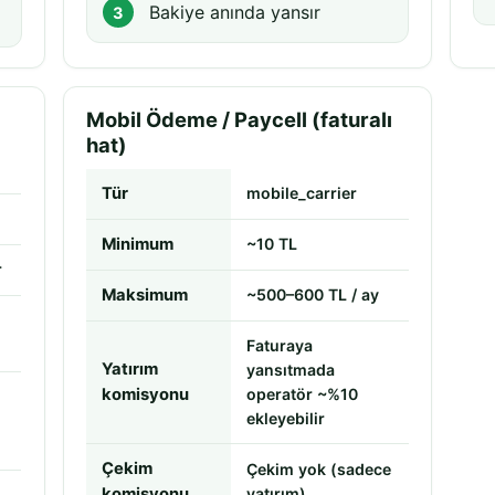
Bakiye anında yansır
Mobil Ödeme / Paycell (faturalı
hat)
Tür
mobile_carrier
Minimum
~10 TL
r
Maksimum
~500–600 TL / ay
Faturaya
Yatırım
yansıtmada
komisyonu
operatör ~%10
ekleyebilir
Çekim
Çekim yok (sadece
komisyonu
yatırım)