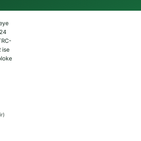
teye
 24
 TRC-
 ise
bloke
r)