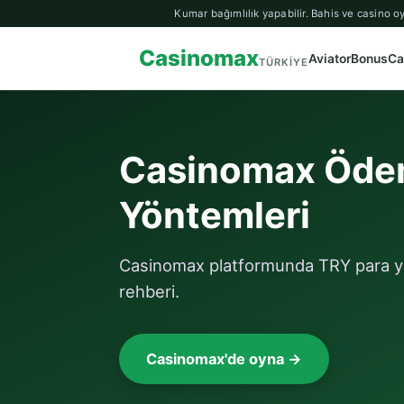
Kumar bağımlılık yapabilir. Bahis ve casino o
Casinomax
Aviator
Bonus
Ca
TÜRKIYE
Casinomax Öd
Yöntemleri
Casinomax platformunda TRY para yat
rehberi.
Casinomax'de oyna →