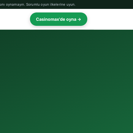
asını oynamayın. Sorumlu oyun ilkelerine uyun.
Casinomax'de oyna →